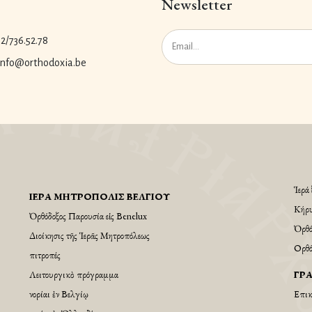
Newsletter
.2/736.52.78
 info@orthodoxia.be
Ἱερά 
ἹΕΡΆ ΜΗΤΡΌΠΟΛΙΣ ΒΕΛΓΊΟΥ
Κήρυ
Ὀρθόδοξος Παρουσία εἱς Βenelux
Ὀρθό
Διοίκησις τῆς Ἱερᾶς Μητροπόλεως
Ορθό
Ἐπιτροπές
Λειτουργικὸ πρόγραμμα
ΓΡ
Ἐνορίαι ἐν Βελγίῳ
Επικ