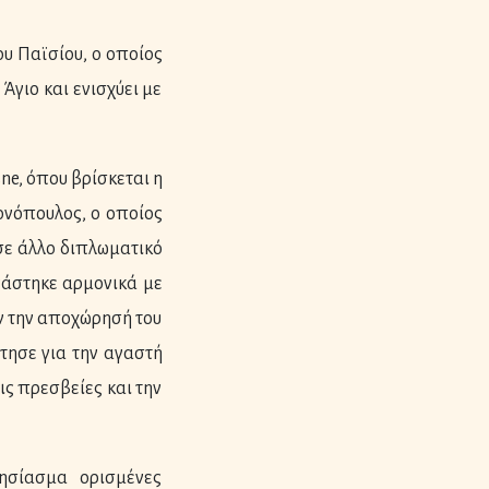
υ Παϊσίου, ο οποίος
γιο και ενισχύει με
ne, όπου βρίσκεται η
ονόπουλος, ο οποίος
σε άλλο διπλωματικό
ργάστηκε αρμονικά με
ιν την αποχώρησή του
τησε για την αγαστή
ις πρεσβείες και την
ησίασμα ορισμένες