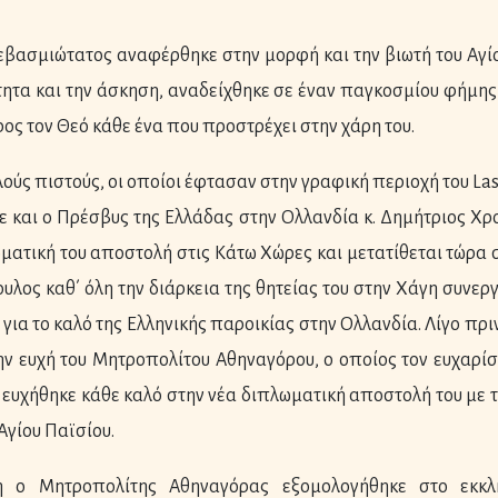
Σεβασμιώτατος αναφέρθηκε στην μορφή και την βιωτή του Αγίο
ητα και την άσκηση, αναδείχθηκε σε έναν παγκοσμίου φήμης Ά
ος τον Θεό κάθε ένα που προστρέχει στην χάρη του.
ύς πιστούς, οι οποίοι έφτασαν στην γραφική περιοχή του Las
ε και ο Πρέσβυς της Ελλάδας στην Ολλανδία κ. Δημήτριος Χρ
ματική του αποστολή στις Κάτω Χώρες και μετατίθεται τώρα 
υλος καθ΄ όλη την διάρκεια της θητείας του στην Χάγη συνε
 για το καλό της Ελληνικής παροικίας στην Ολλανδία. Λίγο πρ
ην ευχή του Μητροπολίτου Αθηναγόρου, ο οποίος τον ευχαρίσ
ευχήθηκε κάθε καλό στην νέα διπλωματική αποστολή του με τ
Αγίου Παϊσίου.
 ο Μητροπολίτης Αθηναγόρας εξομολογήθηκε στο εκκλ