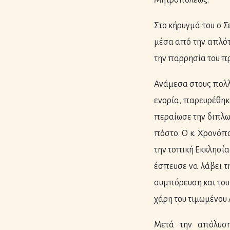
Μητροπόλεως.
Στο κήρυγμά του ο 
μέσα από την απλότ
την παρρησία του πρ
Ανάμεσα στους πολλο
ενορία, παρευρέθηκ
περαίωσε την διπλω
πόστο. Ο κ. Χρονόπο
την τοπική Εκκλησία
έσπευσε να λάβει τ
συμπόρευση και του 
χάρη του τιμωμένου 
Μετά την απόλυση