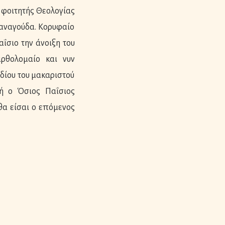
 φοιτητής Θεολογίας
Παναγούδα. Κορυφαίο
ΐσιο την άνοιξη του
ρθολομαίο και νυν
ιδίου του μακαριστού
τή ο Όσιος Παΐσιος
θα είσαι ο επόμενος