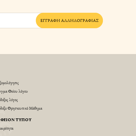
ἘΓΓΡΑΦῊ ἈΛΛΗΛΟΓΡΑΦΊΑΣ
Ἐξομολόγησις
γμα Θείου λόγου
δοξος λόγος
δοξο Θρησκευτικό Μάθημα
ΑΦΕΊΟΝ ΤΎΠΟΥ
αιρότητα