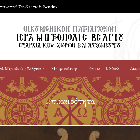
πισκοπικὴ Συνέλευσις ἐν Benelux
ρὰ Μητρόπολις Βελγίου
Μητροπολίτης
Ἐνορίες – Ἱ. Μονές
Διακο
Επικαιρότητα