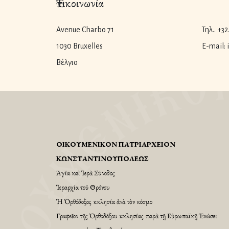
Ἐπικοινωνία
Avenue Charbo 71
Τηλ.. +32
1030 Bruxelles
E-mail:
Βέλγιο
ΟἸΚΟΥΜΕΝΙΚῸΝ ΠΑΤΡΙΑΡΧΕΙ͂ΟΝ
ΚΩΝΣΤΑΝΤΙΝΟΥΠΌΛΕΩΣ
Ἁγία καὶ Ἱερὰ Σύνοδος
Ἱεραρχία τοῦ Θρόνου
Ἡ Ὀρθόδοξος Ἐκκλησία ἀνὰ τὸν κόσμο
Γραφεῖον τῆς Ὀρθοδόξου Ἐκκλησίας παρὰ τῇ Εὐρωπαϊκῇ Ἑνώσει