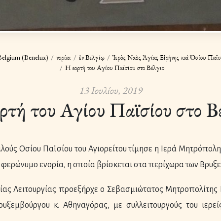
Belgium (Benelux)
Ἐνορίαι
ἐν Βελγίῳ
Ἱερὸς Ναὸς Ἁγίας Εἰρήνης καὶ Ὁσίου Παϊσί
Η εορτή του Αγίου Παϊσίου στο Βέλγιο
13 Ιουλίου, 2019
ρτή του Αγίου Παϊσίου στο Β
ιλούς Οσίου Παϊσίου του Αγιορείτου τίμησε η Ιερά Μητρόπολη
ην φερώνυμο ενορία, η οποία βρίσκεται στα περίχωρα των Βρυξε
ίας Λειτουργίας προεξήρχε ο Σεβασμιώτατος Μητροπολίτης 
υξεμβούργου κ. Αθηναγόρας, με συλλειτουργούς του ιερείς