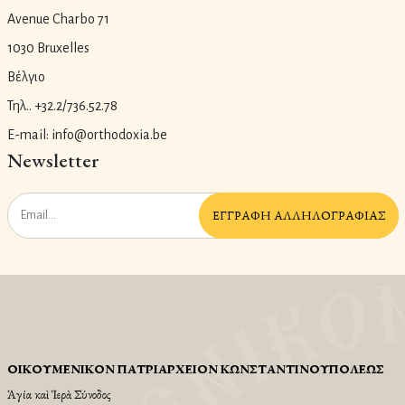
Avenue Charbo 71
1030 Bruxelles
Βέλγιο
Τηλ.. +32.2/736.52.78
E-mail: info@orthodoxia.be
Newsletter
ἘΓΓΡΑΦῊ ἈΛΛΗΛΟΓΡΑΦΊΑΣ
ΟἸΚΟΥΜΕΝΙΚῸΝ ΠΑΤΡΙΑΡΧΕΙ͂ΟΝ ΚΩΝΣΤΑΝΤΙΝΟΥΠΌΛΕΩΣ
Ἁγία καὶ Ἱερὰ Σύνοδος