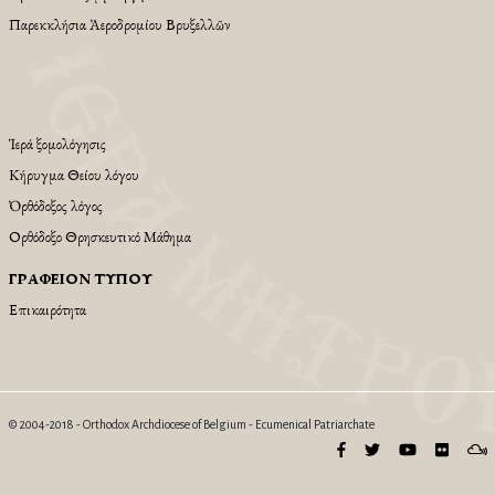
Παρεκκλήσια Ἀεροδρομίου Βρυξελλῶν
Ἱερά Ἐξομολόγησις
Κήρυγμα Θείου λόγου
Ὀρθόδοξος λόγος
Ορθόδοξο Θρησκευτικό Μάθημα
ΓΡΑΦΕΊΟΝ ΤΎΠΟΥ
Επικαιρότητα
© 2004-2018 - Orthodox Archdiocese of Belgium - Ecumenical Patriarchate