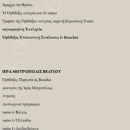
Ἱεραρχία τοῦ Θρόνου
Ἡ Ὀρθόδοξος Ἐκκλησία ἀνὰ τὸν κόσμο
Γραφεῖον τῆς Ὀρθοδόξου Ἐκκλησίας παρὰ τῇ Εὐρωπαϊκῇ Ἑνώσει
Ἀναγνωρισμένη Ἐκκλησία
Ὀρθόδοξος Ἐπισκοπικὴ Συνέλευσις ἐν Benelux
ἹΕΡΆ ΜΗΤΡΌΠΟΛΙΣ ΒΕΛΓΊΟΥ
Ὀρθόδοξος Παρουσία εἱς Βenelux
Διοίκησις τῆς Ἱερᾶς Μητροπόλεως
Ἐπιτροπές
Λειτουργικὸ πρόγραμμα
Ἐνορίαι ἐν Βελγίῳ
Ἐνορίαι ἐν Ὁλλανδίᾳ
Ἐνορίαι ἐν Λουξεμβούργῳ