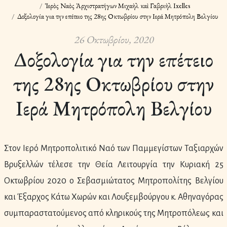
Ἱερὸς Ναὸς Ἀρχιστρατήγων Μιχαὴλ καὶ Γαβριὴλ Ixelles
Δοξολογία για την επέτειο της 28ης Οκτωβρίου στην Ιερά Μητρόπολη Βελγίου
26 Οκτωβρίου, 2020
Δοξολογία για την επέτειο
της 28ης Οκτωβρίου στην
Ιερά Μητρόπολη Βελγίου
Στον Ιερό Μητροπολιτικό Ναό των Παμμεγίστων Ταξιαρχών
Βρυξελλών τέλεσε την Θεία Λειτουργία την Κυριακή 25
Οκτωβρίου 2020 ο Σεβασμιώτατος Μητροπολίτης Βελγίου
και Έξαρχος Κάτω Χωρών και Λουξεμβούργου κ. Αθηναγόρας
συμπαραστατούμενος από κληρικούς της Μητροπόλεως και