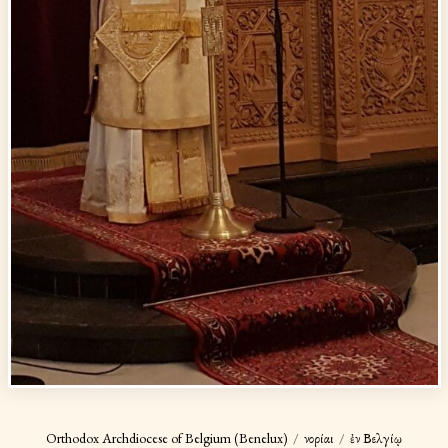
Orthodox Archdiocese of Belgium (Benelux)
Ἐνορίαι
ἐν Βελγίῳ