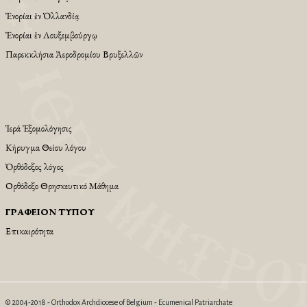
Ἐνορίαι ἐν Ὁλλανδίᾳ
Ἐνορίαι ἐν Λουξεμβούργῳ
Παρεκκλήσια Ἀεροδρομίου Βρυξελλῶν
Ἱερά Ἐξομολόγησις
Κήρυγμα Θείου λόγου
Ὀρθόδοξος λόγος
Ορθόδοξο Θρησκευτικό Μάθημα
ΓΡΑΦΕΊΟΝ ΤΎΠΟΥ
Επικαιρότητα
© 2004-2018 - Orthodox Archdiocese of Belgium - Ecumenical Patriarchate