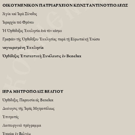
ΟἸΚΟΥΜΕΝΙΚῸΝ ΠΑΤΡΙΑΡΧΕΙ͂ΟΝ ΚΩΝΣΤΑΝΤΙΝΟΥΠΌΛΕΩΣ
Ἁγία καὶ Ἱερὰ Σύνοδος
Ἱεραρχία τοῦ Θρόνου
Ἡ Ὀρθόδοξος Ἐκκλησία ἀνὰ τὸν κόσμο
Γραφεῖον τῆς Ὀρθοδόξου Ἐκκλησίας παρὰ τῇ Εὐρωπαϊκῇ Ἑνώσει
Ἀναγνωρισμένη Ἐκκλησία
Ὀρθόδοξος Ἐπισκοπικὴ Συνέλευσις ἐν Benelux
ἹΕΡΆ ΜΗΤΡΌΠΟΛΙΣ ΒΕΛΓΊΟΥ
Ὀρθόδοξος Παρουσία εἱς Βenelux
Διοίκησις τῆς Ἱερᾶς Μητροπόλεως
Ἐπιτροπές
Λειτουργικὸ πρόγραμμα
Ἐνορίαι ἐν Βελγίῳ