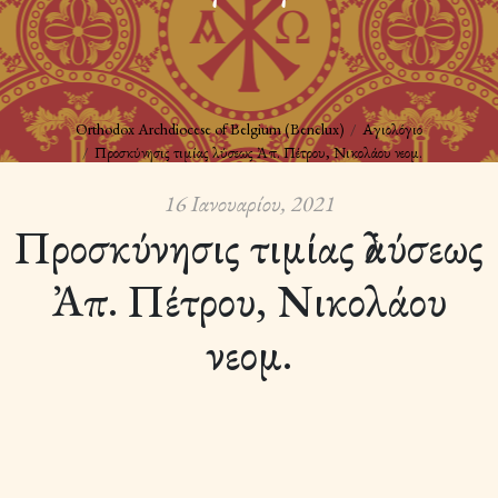
Orthodox Archdiocese of Belgium (Benelux)
Αγιολόγιο
Προσκύνησις τιμίας ἁλύσεως Ἀπ. Πέτρου, Νικολάου νεομ.
16 Ιανουαρίου, 2021
Προσκύνησις τιμίας ἁλύσεως
Ἀπ. Πέτρου, Νικολάου
νεομ.