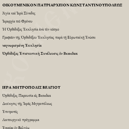
ΟἸΚΟΥΜΕΝΙΚῸΝ ΠΑΤΡΙΑΡΧΕΙ͂ΟΝ ΚΩΝΣΤΑΝΤΙΝΟΥΠΌΛΕΩΣ
Ἁγία καὶ Ἱερὰ Σύνοδος
Ἱεραρχία τοῦ Θρόνου
Ἡ Ὀρθόδοξος Ἐκκλησία ἀνὰ τὸν κόσμο
Γραφεῖον τῆς Ὀρθοδόξου Ἐκκλησίας παρὰ τῇ Εὐρωπαϊκῇ Ἑνώσει
Ἀναγνωρισμένη Ἐκκλησία
Ὀρθόδοξος Ἐπισκοπικὴ Συνέλευσις ἐν Benelux
ἹΕΡΆ ΜΗΤΡΌΠΟΛΙΣ ΒΕΛΓΊΟΥ
Ὀρθόδοξος Παρουσία εἱς Βenelux
Διοίκησις τῆς Ἱερᾶς Μητροπόλεως
Ἐπιτροπές
Λειτουργικὸ πρόγραμμα
Ἐνορίαι ἐν Βελγίῳ