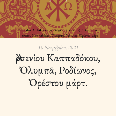
Orthodox Archdiocese of Belgium (Benelux)
Αγιολόγιο
Ἀρσενίου Καππαδόκου, Ὀλυμπᾶ, Ροδίωνος, Ὀρέστου μάρτ.
10 Νοεμβρίου, 2021
Ἀρσενίου Καππαδόκου,
Ὀλυμπᾶ, Ροδίωνος,
Ὀρέστου μάρτ.