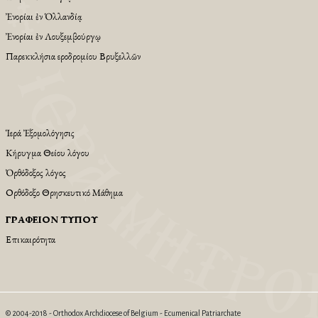
Ἐνορίαι ἐν Ὁλλανδίᾳ
Ἐνορίαι ἐν Λουξεμβούργῳ
Παρεκκλήσια Ἀεροδρομίου Βρυξελλῶν
Ἱερά Ἐξομολόγησις
Κήρυγμα Θείου λόγου
Ὀρθόδοξος λόγος
Ορθόδοξο Θρησκευτικό Μάθημα
ΓΡΑΦΕΊΟΝ ΤΎΠΟΥ
Επικαιρότητα
© 2004-2018 - Orthodox Archdiocese of Belgium - Ecumenical Patriarchate