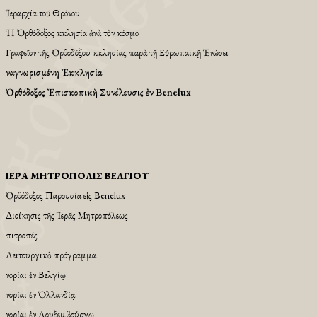
Ἱεραρχία τοῦ Θρόνου
Ἡ Ὀρθόδοξος Ἐκκλησία ἀνὰ τὸν κόσμο
Γραφεῖον τῆς Ὀρθοδόξου Ἐκκλησίας παρὰ τῇ Εὐρωπαϊκῇ Ἑνώσει
Ἀναγνωρισμένη Ἐκκλησία
Ὀρθόδοξος Ἐπισκοπικὴ Συνέλευσις ἐν Benelux
ἹΕΡΆ ΜΗΤΡΌΠΟΛΙΣ ΒΕΛΓΊΟΥ
Ὀρθόδοξος Παρουσία εἱς Βenelux
Διοίκησις τῆς Ἱερᾶς Μητροπόλεως
Ἐπιτροπές
Λειτουργικὸ πρόγραμμα
Ἐνορίαι ἐν Βελγίῳ
Ἐνορίαι ἐν Ὁλλανδίᾳ
Ἐνορίαι ἐν Λουξεμβούργῳ