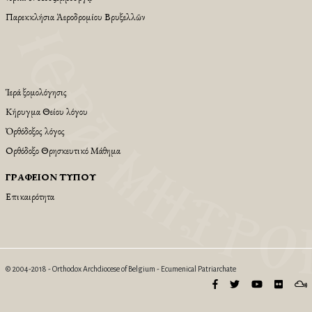
Παρεκκλήσια Ἀεροδρομίου Βρυξελλῶν
Ἱερά Ἐξομολόγησις
Κήρυγμα Θείου λόγου
Ὀρθόδοξος λόγος
Ορθόδοξο Θρησκευτικό Μάθημα
ΓΡΑΦΕΊΟΝ ΤΎΠΟΥ
Επικαιρότητα
© 2004-2018 - Orthodox Archdiocese of Belgium - Ecumenical Patriarchate