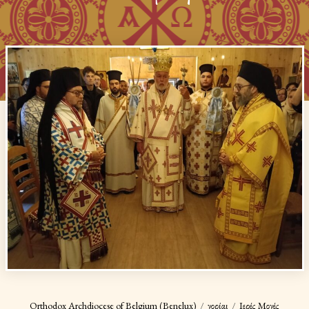
Orthodox Archdiocese of Belgium (Benelux)
Ἐνορίαι
Ιερές Μονές