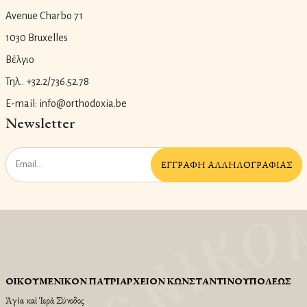
Avenue Charbo 71
1030 Bruxelles
Βέλγιο
Τηλ.. +32.2/736.52.78
E-mail: info@orthodoxia.be
Newsletter
ἘΓΓΡΑΦῊ ἈΛΛΗΛΟΓΡΑΦΊΑΣ
ΟἸΚΟΥΜΕΝΙΚῸΝ ΠΑΤΡΙΑΡΧΕΙ͂ΟΝ ΚΩΝΣΤΑΝΤΙΝΟΥΠΌΛΕΩΣ
Ἁγία καὶ Ἱερὰ Σύνοδος