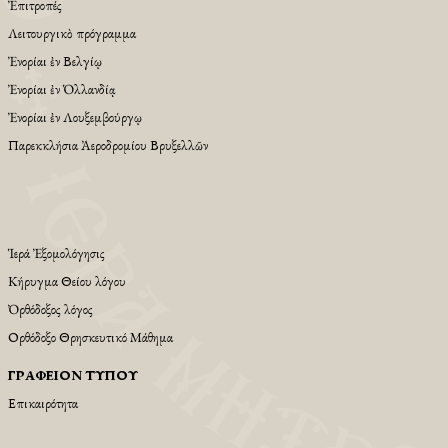
Ἐπιτροπές
Λειτουργικὸ πρόγραμμα
Ἐνορίαι ἐν Βελγίῳ
Ἐνορίαι ἐν Ὁλλανδίᾳ
Ἐνορίαι ἐν Λουξεμβούργῳ
Παρεκκλήσια Ἀεροδρομίου Βρυξελλῶν
Ἱερά Ἐξομολόγησις
Κήρυγμα Θείου λόγου
Ὀρθόδοξος λόγος
Ορθόδοξο Θρησκευτικό Μάθημα
ΓΡΑΦΕΊΟΝ ΤΎΠΟΥ
Επικαιρότητα