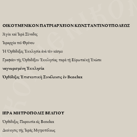
ΟἸΚΟΥΜΕΝΙΚῸΝ ΠΑΤΡΙΑΡΧΕΙ͂ΟΝ ΚΩΝΣΤΑΝΤΙΝΟΥΠΌΛΕΩΣ
Ἁγία καὶ Ἱερὰ Σύνοδος
Ἱεραρχία τοῦ Θρόνου
Ἡ Ὀρθόδοξος Ἐκκλησία ἀνὰ τὸν κόσμο
Γραφεῖον τῆς Ὀρθοδόξου Ἐκκλησίας παρὰ τῇ Εὐρωπαϊκῇ Ἑνώσει
Ἀναγνωρισμένη Ἐκκλησία
Ὀρθόδοξος Ἐπισκοπικὴ Συνέλευσις ἐν Benelux
ἹΕΡΆ ΜΗΤΡΌΠΟΛΙΣ ΒΕΛΓΊΟΥ
Ὀρθόδοξος Παρουσία εἱς Βenelux
Διοίκησις τῆς Ἱερᾶς Μητροπόλεως