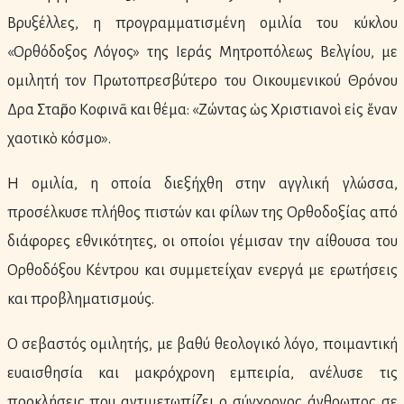
Βρυξέλλες, η προγραμματισμένη ομιλία του κύκλου
«Ορθόδοξος Λόγος» της Ιεράς Μητροπόλεως Βελγίου, με
ομιλητή τον Πρωτοπρεσβύτερο του Οικουμενικού Θρόνου
Δρα Σταῦρο Κοφινᾶ και θέμα: «Ζώντας ὡς Χριστιανοὶ εἰς ἕναν
χαοτικὸ κόσμο».
Η ομιλία, η οποία διεξήχθη στην αγγλική γλώσσα,
προσέλκυσε πλήθος πιστών και φίλων της Ορθοδοξίας από
διάφορες εθνικότητες, οι οποίοι γέμισαν την αίθουσα του
Ορθοδόξου Κέντρου και συμμετείχαν ενεργά με ερωτήσεις
και προβληματισμούς.
Ο σεβαστός ομιλητής, με βαθύ θεολογικό λόγο, ποιμαντική
ευαισθησία και μακρόχρονη εμπειρία, ανέλυσε τις
προκλήσεις που αντιμετωπίζει ο σύγχρονος άνθρωπος σε