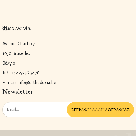
Ἐπικοινωνία
Avenue Charbo 71
1030 Bruxelles
Βέλγιο
Τηλ.. +32.2/736.52.78
E-mail: info@orthodoxia.be
Newsletter
ἘΓΓΡΑΦῊ ἈΛΛΗΛΟΓΡΑΦΊΑΣ