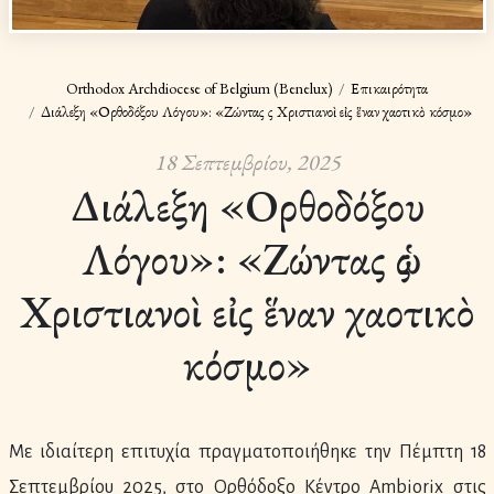
Orthodox Archdiocese of Belgium (Benelux)
Επικαιρότητα
Διάλεξη «Ορθοδόξου Λόγου»: «Ζώντας ὡς Χριστιανοὶ εἰς ἕναν χαοτικὸ κόσμο»
18 Σεπτεμβρίου, 2025
Διάλεξη «Ορθοδόξου
Λόγου»: «Ζώντας ὡς
Χριστιανοὶ εἰς ἕναν χαοτικὸ
κόσμο»
Με ιδιαίτερη επιτυχία πραγματοποιήθηκε την Πέμπτη 18
Σεπτεμβρίου 2025, στο Ορθόδοξο Κέντρο Ambiorix στις