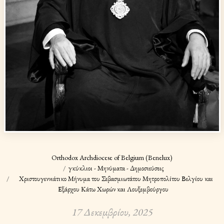
Orthodox Archdiocese of Belgium (Benelux)
Ἐγκύκλιοι - Μηνύματα - Δημοσιεύσεις
Χριστουγεννιάτικο Μήνυμα του Σεβασμιωτάτου Μητροπολίτου Βελγίου και
Εξάρχου Κάτω Χωρών και Λουξεμβούργου
17 Δεκεμβρίου, 2025