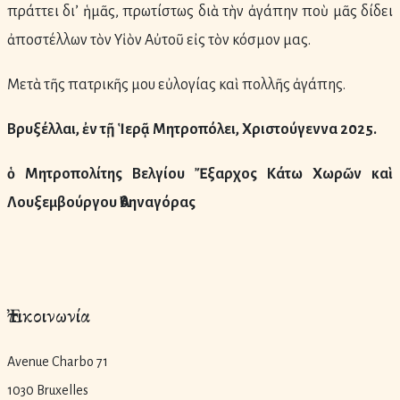
πράττει δι’ ἡμᾶς, πρωτίστως διὰ τὴν ἀγάπην ποὺ μᾶς δίδει
ἀποστέλλων τὸν Υἱὸν Αὐτοῦ εἰς τὸν κόσμον μας.
Μετὰ τῆς πατρικῆς μου εὐλογίας καὶ πολλῆς ἀγάπης.
Βρυξέλλαι, ἐν τῇ Ἱερᾷ Μητροπόλει, Χριστούγεννα 2025.
ὁ Μητροπολίτης Βελγίου
Ἔξαρχος Κάτω Χωρῶν καὶ
Λουξεμβούργου Ἀθηναγόρας
Ἐπικοινωνία
Avenue Charbo 71
1030 Bruxelles