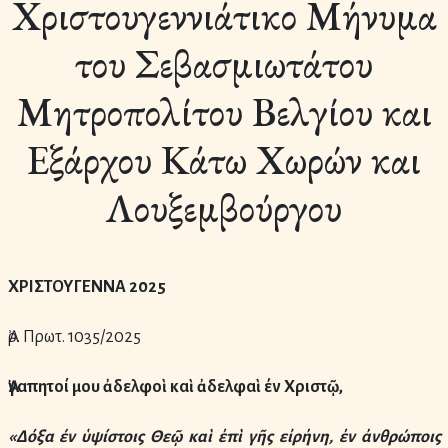
Χριστουγεννιάτικο Μήνυμα
του Σεβασμιωτάτου
Μητροπολίτου Βελγίου και
Εξάρχου Κάτω Χωρών και
Λουξεμβούργου
ΧΡΙΣΤΟΥΓΕΝΝΑ 2025
Ἀρ. Πρωτ. 1035/2025
Ἀγαπητοί
μου
ἀδελφοὶ
καὶ
ἀδελφαὶ
έν
Χριστῷ
,
«
Δόξα
έν
ὑψίστοις
Θεῷ
καὶ
ἐπὶ
γῆς
εἰρἠνη
,
ἐν
ἀνθρώποις