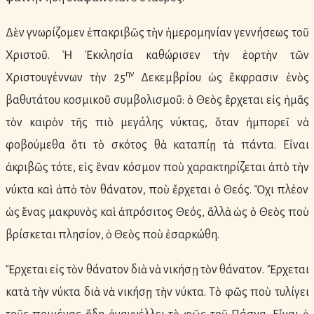
Δὲν γνωρίζομεν ἐπακριβῶς τὴν ἡμερομηνίαν γεννήσεως τοῦ
Χριστοῦ. Ἡ Ἐκκλησία καθώρισεν τὴν ἑορτὴν τῶν
ην
Χριστουγέννων τὴν 25
Δεκεμβρίου ὡς ἔκφρασιν ἑνὸς
βαθυτάτου κοσμικοῦ συμβολισμοῦ: ὁ Θεὸς ἔρχεται εἰς ἡμᾶς
τὸν καιρὸν τῆς πιὸ μεγάλης νύκτας, ὅταν ἠμπορεῖ νὰ
φοβούμεθα ὅτι τὸ σκότος θὰ καταπίῃ τὰ πάντα. Εἶναι
ἀκριβῶς τότε, εἰς ἕναν κόσμον ποὺ χαρακτηρίζεται ἀπὸ τὴν
νύκτα καὶ ἀπὸ τὸν θάνατον, ποὺ ἔρχεται ὁ Θεός. Ὄχι πλέον
ὡς ἕνας μακρυνὸς καὶ ἀπρόσιτος Θεός, ἄλλὰ ὡς ὁ Θεὸς ποὺ
βρίσκεται πλησίον, ὁ Θεὸς ποὺ ἐσαρκώθη.
Ἔρχεται εἰς τὸν θάνατον διὰ νὰ νικήσῃ τὸν θάνατον. Ἔρχεται
κατὰ τὴν νύκτα διὰ νὰ νικήσῃ τὴν νύκτα. Τὸ φῶς ποὺ τυλίγει