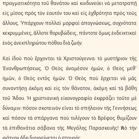
πραγματικότητα τοῦ θανάτου καὶ κινδυνεύει νὰ μετατραπῇ
εἰς μῖσος πρὸς τὸν ἑαυτόν του καὶ εἰς ἐχθρότητα πρὸς τοὺς
ἄλλους. Ὑπάρχουν πολλαὶ μορφαὶ ἀπογνώσεως, συχνότατα
κεκρυμμένες, ἄλλοτε θορυβώδεις, πάντοτε ὅμως ἐνδεικτικαὶ
ἑνὸς ἀνεκπληρώτου πόθου διὰ ζωήν.
Καὶ ἰδοὺ ποὺ ἔρχονται τὰ Χριστούγεννα: τὸ μυστήριον τῆς
Ἐνανθρωπήσεως. Ὁ Θεὸς ἀναμέσον ἡμῶν, ὁ Θεὸς μεθ’
ἡμῶν, ὁ Θεὸς εντὸς ἡμῶν. Ὁ Θεὸς ποὺ ἔρχεται νὰ μᾶς
συναντήσῃ ἀκόμη καὶ εἰς τὸν θάνατον, ἀκόμη καὶ τὰ βάθη
τοῦ Ἄδου. Ἡ χριστιανικὴ εἰκονογραφία ἐκφράζει τοῦτο μὲ
δύναμιν: πόσον σκοτεινὸν εἶναι τὸ σπήλαιον τῆς Γεννήσεως
καὶ πόσον τὰ σπάργανα ποὺ τυλίγουν τὸ Βρέφος θυμίζουν
τὰ ἐπιθανάτια σάβανα τῆς Μεγάλης Παρασκευῆς! Ἀπὸ τὴν
φάτνην ἤδη διαφαίνεται ὁ σταυρός.