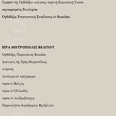
Γραφεῖον τῆς Ὀρθοδόξου Ἐκκλησίας παρὰ τῇ Εὐρωπαϊκῇ Ἑνώσει
Ἀναγνωρισμένη Ἐκκλησία
Ὀρθόδοξος Ἐπισκοπικὴ Συνέλευσις ἐν Benelux
ἹΕΡΆ ΜΗΤΡΌΠΟΛΙΣ ΒΕΛΓΊΟΥ
Ὀρθόδοξος Παρουσία εἱς Βenelux
Διοίκησις τῆς Ἱερᾶς Μητροπόλεως
Ἐπιτροπές
Λειτουργικὸ πρόγραμμα
Ἐνορίαι ἐν Βελγίῳ
Ἐνορίαι ἐν Ὁλλανδίᾳ
Ἐνορίαι ἐν Λουξεμβούργῳ
Παρεκκλήσια Ἀεροδρομίου Βρυξελλῶν