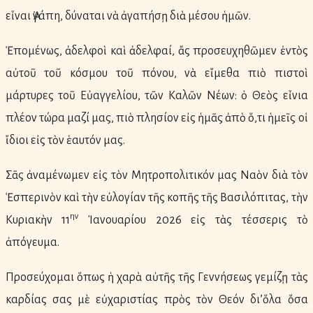
εἶναι Ἀγάπη, δύναται νὰ ἀγαπήσῃ διὰ μέσου ἡμῶν.
Ἑπομένως, ἀδελφοὶ καὶ ἀδελφαί, ἄς προσευχηθῶμεν ἐντὸς
αὐτοῦ τοῦ κόσμου τοῦ πόνου, νὰ εἴμεθα πιὸ πιστοὶ
μάρτυρες τοῦ Εὐαγγελίου, τῶν Καλῶν Νέων: ὁ Θεὸς εἶνια
πλέον τώρα μαζί μας, πιὸ πλησίον εἰς ἡμᾶς ἀπὸ ὅ,τι ἡμεῖς οἱ
ἴδιοι εἰς τὸν ἑαυτόν μας.
Σᾶς ἀναμένωμεν εἰς τὸν Μητροπολιτικόν μας Ναὸν διὰ τὸν
Ἑσπερινὸν καὶ τὴν εὐλογίαν τῆς κοπῆς τῆς Βασιλόπιτας, τὴν
ην
Κυριακὴν 11
Ἰανουαρίου 2026 εἰς τὰς τέσσερις τὸ
ἀπόγευμα.
Προσεύχομαι ὅπως ἡ χαρὰ αὐτῆς τῆς Γεννήσεως γεμίζῃ τὰς
καρδίας σας μὲ εὐχαριστίας πρὸς τὸν Θεόν δι’ὅλα ὅσα