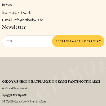
Βέλγιο
Τηλ.. +32.2/736.52.78
E-mail: info@orthodoxia.be
Newsletter
ἘΓΓΡΑΦῊ ἈΛΛΗΛΟΓΡΑΦΊΑΣ
ΟἸΚΟΥΜΕΝΙΚῸΝ ΠΑΤΡΙΑΡΧΕΙ͂ΟΝ ΚΩΝΣΤΑΝΤΙΝΟΥΠΌΛΕΩΣ
Ἁγία καὶ Ἱερὰ Σύνοδος
Ἱεραρχία τοῦ Θρόνου
Ἡ Ὀρθόδοξος Ἐκκλησία ἀνὰ τὸν κόσμο