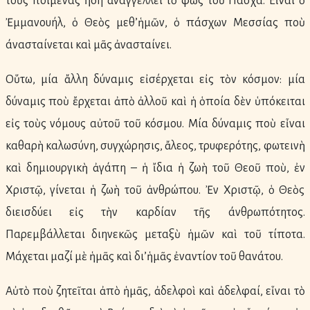
τοῦς ποιμένας ἤδη ἀναγγέλλει τὸ φῶς τοῦ Πάσχα. Εἶναι ὁ
Ἐμμανουήλ, ὁ Θεὸς μεθ’ἡμῶν, ὁ πάσχων Μεσσίας ποὺ
άνασταίνεται καὶ μᾶς ἀνασταίνει.
Οὕτω, μία ἄλλη δύναμις εἰσέρχεται εἰς τὸν κόσμον: μία
δύναμις ποὺ ἔρχεται ἀπὸ ἀλλοῦ καὶ ἡ ὁποία δὲν ὑπόκειται
εἰς τοὺς νόμους αὐτοῦ τοῦ κόσμου. Μία δύναμις ποὺ εἶναι
καθαρὴ καλωσύνη, συγχώρησις, ἄλεος, τρυφερότης, φωτεινὴ
καὶ δημιουργικὴ ἀγάπη – ἡ ἴδια ἡ ζωὴ τοῦ Θεοῦ ποὺ, ἐν
Χριστῷ, γίνεται ἡ ζωὴ τοῦ ἀνθρώπου. Ἐν Χριστῷ, ὁ Θεὸς
διεισδύει εἰς τὴν καρδίαν τῆς άνθρωπότητος.
Παρεμβάλλεται διηνεκῶς μεταξὺ ἡμῶν καὶ τοῦ τίποτα.
Μάχεται μαζί μὲ ἡμᾶς καὶ δι’ἡμᾶς ἐναντίον τοῦ θανάτου.
Αὐτὸ ποὺ ζητεῖται ἀπὸ ἡμᾶς, ἀδελφοὶ καὶ ἀδελφαί, εἶναι τὸ