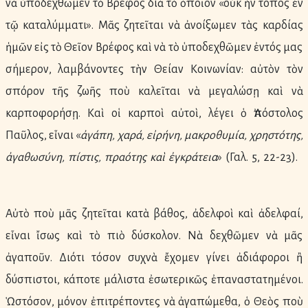
νὰ ὑποδεχθῶμεν τὸ Βρέφος διὰ τὸ ὁποῖον «οὐκ ἦν τόπος ἐν
τῷ καταλύμματι». Μᾶς ζητεῖται νὰ ἀνοίξωμεν τὰς καρδίας
ἡμῶν εἰς τὸ Θεῖον Βρέφος καὶ νὰ τὸ ὑποδεχθῶμεν ἐντός μας
σήμερον, λαμβάνοντες τὴν Θείαν Κοινωνίαν: αὐτὸν τὸν
σπόρον τῆς ζωῆς ποὺ καλεῖται νὰ μεγαλώσῃ καὶ νὰ
καρποφορήσῃ. Καὶ οἱ καρποὶ αὐτοὶ, λέγει ὁ Ἀπόστολος
Παῦλος, εἶναι «
ἀγάπη
,
χαρά
,
εἰρήνη
,
μακροθυμία
,
χρηστότης
,
ἀγαθωσύνη
,
πίστις
,
πραότης
καὶ
ἐγκράτεια
» (Γαλ. 5, 22-23).
Αὐτὸ ποὺ μᾶς ζητεῖται κατὰ βάθος, ἀδελφοὶ καὶ ἀδελφαί,
εἶναι ἴσως καὶ τὸ πιὸ δύσκολον. Νὰ δεχθῶμεν νὰ μᾶς
ἀγαποῦν. Διότι τόσον συχνὰ ἔχομεν γίνει ἀδιάφοροι ἢ
δύσπιστοι, κάποτε μάλιστα ἐσωτερικῶς ἐπαναστατημένοι.
Ὡστόσον, μόνον ἐπιτρέποντες νὰ ἀγαπώμεθα, ὁ Θεὸς ποὺ