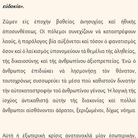
εὐδοκία
».
Ζῶμεν εἰς ἐποχὴν βαθείας ἀνησυχίας καῖ ἠθικῆς
ἀποσυνθέσεως. Οἱ πόλεμοι συνεχίζουν νὰ καταστρέφουν
λαούς, ἡ παράλογος βία αὐξάνεται καὶ τόσον ὁ φανατισμὸς
ὅσον καὶ ὁ λαϊκισμὸς ὑπονομεύουν τὰ θεμέλια τῆς ἀληθείας,
τῆς δικαιοσύνης καὶ τῆς ἀνθρωπίνου ἀξιοπρεπείας. Ἐνῶ ὁ
ἄνθρωπος ἐπιδιώκει νὰ λησμονήσῃ τὸν θάνατον,
ταυτοχρόνως συσσωρεύει τὰ μέσα ποὺ καθιστοῦν δυνατὴν
τὴν αὐτοκαταστροφὴν τοῦ ἀνθρωπίνου γένους. Ἡ λογικὴ τῆς
ἰσχύος ἀντικαθιστᾷ αὐτὴν τῆς διακονίας καὶ πολλοὶ
ἄνθρωποι αἰσθάνονται ἀόρατοι, ξεριζωμένοι, δίχως νόημα.
Αὐτὴ ἡ ἐξωτερικὴ κρίσις ἀνατανακλᾶ μίαν ἐσωτερικὴν,