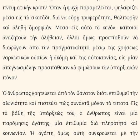
πνευματικὴν κρίσιν. Ὅταν ἡ ψυχὴ παραμελεῖται, ψηλαφίζει
μέσα εἰς τὸ σκοτάδι, διὰ νὰ εὕρῃ τρυφερότητα, θαλπωρὴν
καὶ ἀληθῆ ὀμορφιάν. Μέσα εἰς αὐτὸ τὸ κενόν, κάποιοι
ἀναζητοῦν τὴν ἀλήθειαν, ἄλλοι ὄμως προσπαθοῦν νὰ
διαφύγουν ἀπὸ τὴν πραγματικότητα μέσῳ τῆς χρήσεως
ναρκωτικῶν οὐσιῶν ἢ ἀκόμη καὶ τῆς αὐτοκτονίας, εἰς μίαν
ἀπεγνωσμένην προσπάθειαν νὰ φιμώσουν τὸν ὑπαρξιακὸν
πόνον.
Ὁ ἄνθρωπος γοητεύεται ἀπὸ τὸν θάνατον διότι ἐπιθυμεῖ τὴν
αἰωνιότητα καὶ πιστεύει πὼς συναντᾷ μόνον τὸ τίποτα. Εἰς
τὰ βάθη τῆς ὑπάρξεώς του, ὁ ἄνθρωπος εἶναι μία
παρόμησις ἀγάπης, μία ἐπιθυμία διὰ πληρότητα καὶ
κοινωνίαν. Ἡ ἀγάπη ὅμως αὐτὴ συγκρούεται μὲ τὴν