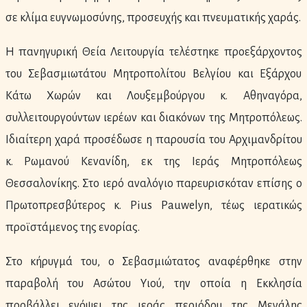
σε κλίμα ευγνωμοσύνης, προσευχής και πνευματικής χαράς.
Η πανηγυρική Θεία Λειτουργία τελέστηκε προεξάρχοντος
του Σεβασμιωτάτου Μητροπολίτου Βελγίου και Εξάρχου
Κάτω Χωρών και Λουξεμβούργου κ. Αθηναγόρα,
συλλειτουργούντων ιερέων και διακόνων της Μητροπόλεως.
Ιδιαίτερη χαρά προσέδωσε η παρουσία του Αρχιμανδρίτου
κ. Ρωμανού Κενανίδη, εκ της Ιεράς Μητροπόλεως
Θεσσαλονίκης. Στο ιερό αναλόγιο παρευρισκόταν επίσης ο
Πρωτοπρεσβύτερος κ. Pius Pauwelyn, τέως ιερατικώς
προϊστάμενος της ενορίας.
Στο κήρυγμά του, ο Σεβασμιώτατος αναφέρθηκε στην
παραβολή του Ασώτου Υιού, την οποία η Εκκλησία
προβάλλει ενόψει της ιεράς περιόδου της Μεγάλης