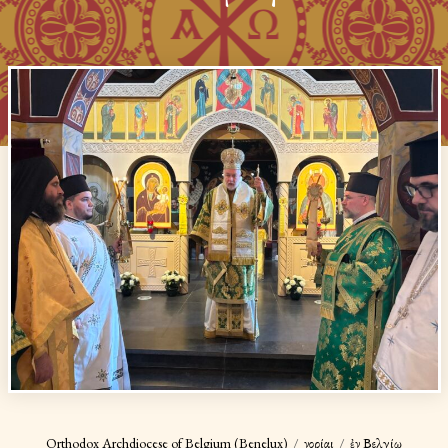
Orthodox Archdiocese of Belgium (Benelux)
Ἐνορίαι
ἐν Βελγίῳ