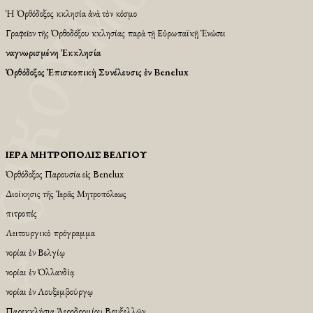
Ἡ Ὀρθόδοξος Ἐκκλησία ἀνὰ τὸν κόσμο
Γραφεῖον τῆς Ὀρθοδόξου Ἐκκλησίας παρὰ τῇ Εὐρωπαϊκῇ Ἑνώσει
Ἀναγνωρισμένη Ἐκκλησία
Ὀρθόδοξος Ἐπισκοπικὴ Συνέλευσις ἐν Benelux
ἹΕΡΆ ΜΗΤΡΌΠΟΛΙΣ ΒΕΛΓΊΟΥ
Ὀρθόδοξος Παρουσία εἱς Βenelux
Διοίκησις τῆς Ἱερᾶς Μητροπόλεως
Ἐπιτροπές
Λειτουργικὸ πρόγραμμα
Ἐνορίαι ἐν Βελγίῳ
Ἐνορίαι ἐν Ὁλλανδίᾳ
Ἐνορίαι ἐν Λουξεμβούργῳ
Παρεκκλήσια Ἀεροδρομίου Βρυξελλῶν