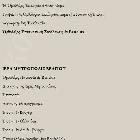
Ἡ Ὀρθόδοξος Ἐκκλησία ἀνὰ τὸν κόσμο
Γραφεῖον τῆς Ὀρθοδόξου Ἐκκλησίας παρὰ τῇ Εὐρωπαϊκῇ Ἑνώσει
Ἀναγνωρισμένη Ἐκκλησία
Ὀρθόδοξος Ἐπισκοπικὴ Συνέλευσις ἐν Benelux
ἹΕΡΆ ΜΗΤΡΌΠΟΛΙΣ ΒΕΛΓΊΟΥ
Ὀρθόδοξος Παρουσία εἱς Βenelux
Διοίκησις τῆς Ἱερᾶς Μητροπόλεως
Ἐπιτροπές
Λειτουργικὸ πρόγραμμα
Ἐνορίαι ἐν Βελγίῳ
Ἐνορίαι ἐν Ὁλλανδίᾳ
Ἐνορίαι ἐν Λουξεμβούργῳ
Παρεκκλήσια Ἀεροδρομίου Βρυξελλῶν