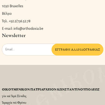
1030 Bruxelles
Βέλγιο
Τηλ.. +32.2/736.52.78
E-mail: info@orthodoxia.be
Newsletter
ἘΓΓΡΑΦῊ ἈΛΛΗΛΟΓΡΑΦΊΑΣ
ΟἸΚΟΥΜΕΝΙΚῸΝ ΠΑΤΡΙΑΡΧΕΙ͂ΟΝ ΚΩΝΣΤΑΝΤΙΝΟΥΠΌΛΕΩΣ
Ἁγία καὶ Ἱερὰ Σύνοδος
Ἱεραρχία τοῦ Θρόνου