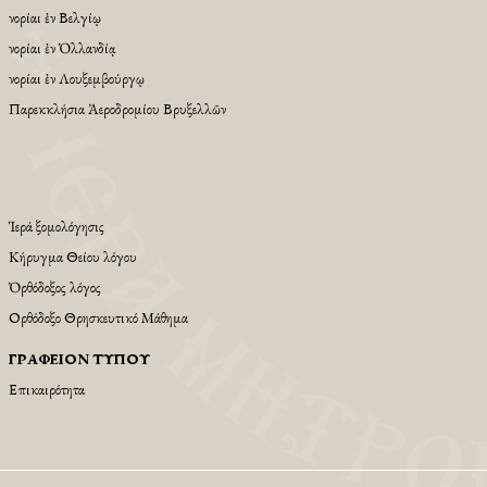
Ἐνορίαι ἐν Βελγίῳ
Ἐνορίαι ἐν Ὁλλανδίᾳ
Ἐνορίαι ἐν Λουξεμβούργῳ
Παρεκκλήσια Ἀεροδρομίου Βρυξελλῶν
Ἱερά Ἐξομολόγησις
Κήρυγμα Θείου λόγου
Ὀρθόδοξος λόγος
Ορθόδοξο Θρησκευτικό Μάθημα
ΓΡΑΦΕΊΟΝ ΤΎΠΟΥ
Επικαιρότητα