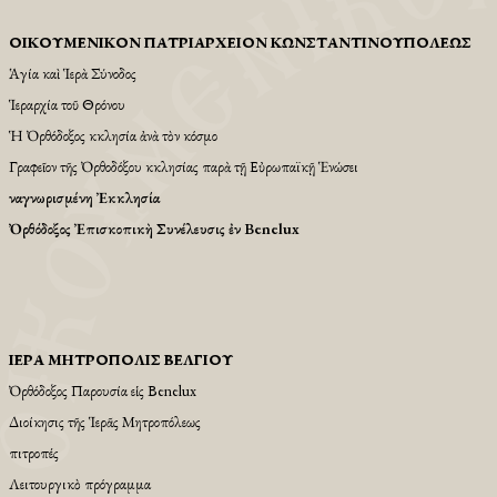
ΟἸΚΟΥΜΕΝΙΚῸΝ ΠΑΤΡΙΑΡΧΕΙ͂ΟΝ ΚΩΝΣΤΑΝΤΙΝΟΥΠΌΛΕΩΣ
Ἁγία καὶ Ἱερὰ Σύνοδος
Ἱεραρχία τοῦ Θρόνου
Ἡ Ὀρθόδοξος Ἐκκλησία ἀνὰ τὸν κόσμο
Γραφεῖον τῆς Ὀρθοδόξου Ἐκκλησίας παρὰ τῇ Εὐρωπαϊκῇ Ἑνώσει
Ἀναγνωρισμένη Ἐκκλησία
Ὀρθόδοξος Ἐπισκοπικὴ Συνέλευσις ἐν Benelux
ἹΕΡΆ ΜΗΤΡΌΠΟΛΙΣ ΒΕΛΓΊΟΥ
Ὀρθόδοξος Παρουσία εἱς Βenelux
Διοίκησις τῆς Ἱερᾶς Μητροπόλεως
Ἐπιτροπές
Λειτουργικὸ πρόγραμμα