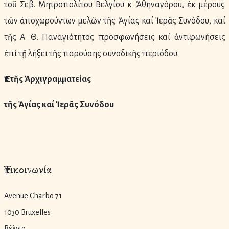
τοῦ Σεβ. Μητροπολίτου Βελγίου κ. Ἀθηναγόρου, ἐκ μέρους
τῶν ἀποχωρούντων μελῶν τῆς Ἁγίας καί Ἱερᾶς Συνόδου, καί
τῆς Α. Θ. Παναγιότητος προσφωνήσεις καί ἀντιφωνήσεις
ἐπί τῇ λήξει τῆς παρούσης συνοδικῆς περιόδου.
Ἐκ τῆς Ἀρχιγραμματείας
τῆς Ἁγίας καί Ἱερᾶς Συνόδου
Ἐπικοινωνία
Avenue Charbo 71
1030 Bruxelles
Βέλγιο