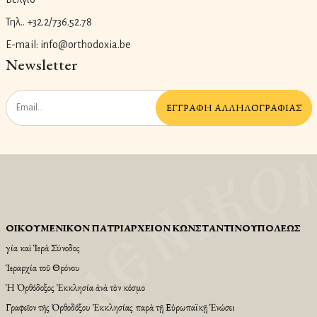
Τηλ.. +32.2/736.52.78
E-mail: info@orthodoxia.be
Newsletter
ἘΓΓΡΑΦῊ ἈΛΛΗΛΟΓΡΑΦΊΑΣ
ΟἸΚΟΥΜΕΝΙΚῸΝ ΠΑΤΡΙΑΡΧΕΙ͂ΟΝ ΚΩΝΣΤΑΝΤΙΝΟΥΠΌΛΕΩΣ
Ἁγία καὶ Ἱερὰ Σύνοδος
Ἱεραρχία τοῦ Θρόνου
Ἡ Ὀρθόδοξος Ἐκκλησία ἀνὰ τὸν κόσμο
Γραφεῖον τῆς Ὀρθοδόξου Ἐκκλησίας παρὰ τῇ Εὐρωπαϊκῇ Ἑνώσει