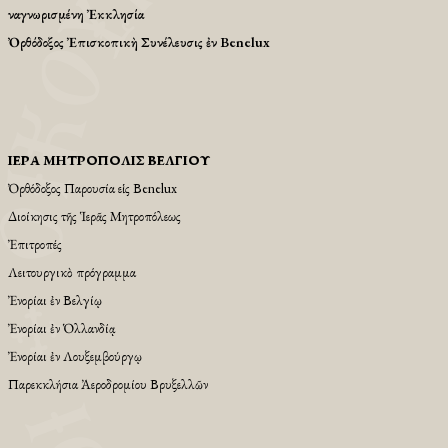
Ἀναγνωρισμένη Ἐκκλησία
Ὀρθόδοξος Ἐπισκοπικὴ Συνέλευσις ἐν Benelux
ἹΕΡΆ ΜΗΤΡΌΠΟΛΙΣ ΒΕΛΓΊΟΥ
Ὀρθόδοξος Παρουσία εἱς Βenelux
Διοίκησις τῆς Ἱερᾶς Μητροπόλεως
Ἐπιτροπές
Λειτουργικὸ πρόγραμμα
Ἐνορίαι ἐν Βελγίῳ
Ἐνορίαι ἐν Ὁλλανδίᾳ
Ἐνορίαι ἐν Λουξεμβούργῳ
Παρεκκλήσια Ἀεροδρομίου Βρυξελλῶν