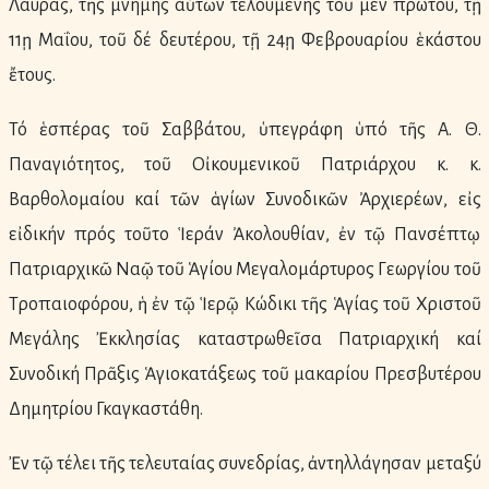
Λαύρας, τῆς μνήμης αὐτῶν τελουμένης τοῦ μέν πρώτου, τῇ
11ῃ Μαΐου, τοῦ δέ δευτέρου, τῇ 24ῃ Φεβρουαρίου ἑκάστου
ἔτους.
Τό ἑσπέρας τοῦ Σαββάτου, ὑπεγράφη ὑπό τῆς Α. Θ.
Παναγιότητος, τοῦ Οἰκουμενικοῦ Πατριάρχου κ. κ.
Βαρθολομαίου καί τῶν ἁγίων Συνοδικῶν Ἀρχιερέων, εἰς
εἰδικήν πρός τοῦτο Ἱεράν Ἀκολουθίαν, ἐν τῷ Πανσέπτῳ
Πατριαρχικῶ Ναῷ τοῦ Ἁγίου Μεγαλομάρτυρος Γεωργίου τοῦ
Τροπαιοφόρου, ἡ ἐν τῷ Ἱερῷ Κώδικι τῆς Ἁγίας τοῦ Χριστοῦ
Μεγάλης Ἐκκλησίας καταστρωθεῖσα Πατριαρχική καί
Συνοδική Πρᾶξις Ἁγιοκατάξεως τοῦ μακαρίου Πρεσβυτέρου
Δημητρίου Γκαγκαστάθη.
Ἐν τῷ τέλει τῆς τελευταίας συνεδρίας, ἀντηλλάγησαν μεταξύ