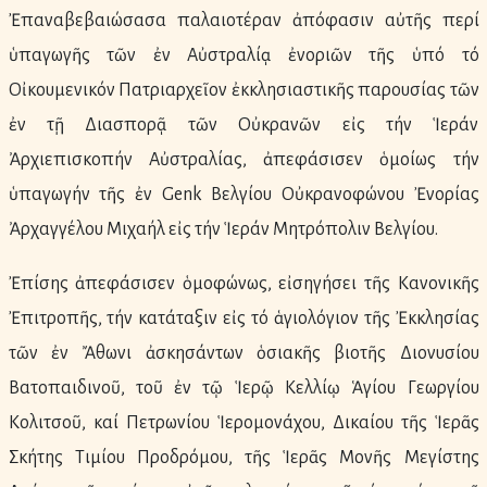
Ἐπαναβεβαιώσασα παλαιοτέραν ἀπόφασιν αὐτῆς περί
ὑπαγωγῆς τῶν ἐν Αὐστραλίᾳ ἐνοριῶν τῆς ὑπό τό
Οἰκουμενικόν Πατριαρχεῖον ἐκκλησιαστικῆς παρουσίας τῶν
ἐν τῇ Διασπορᾷ τῶν Οὐκρανῶν εἰς τήν Ἱεράν
Ἀρχιεπισκοπήν Αὐστραλίας, ἀπεφάσισεν ὁμοίως τήν
ὑπαγωγήν τῆς ἐν Genk Βελγίου Οὐκρανοφώνου Ἐνορίας
Ἀρχαγγέλου Μιχαήλ εἰς τήν Ἱεράν Μητρόπολιν Βελγίου.
Ἐπίσης ἀπεφάσισεν ὁμοφώνως, εἰσηγήσει τῆς Κανονικῆς
Ἐπιτροπῆς, τήν κατάταξιν εἰς τό ἁγιολόγιον τῆς Ἐκκλησίας
τῶν ἐν Ἄθωνι ἀσκησάντων ὁσιακῆς βιοτῆς Διονυσίου
Βατοπαιδινοῦ, τοῦ ἐν τῷ Ἱερῷ Κελλίῳ Ἁγίου Γεωργίου
Κολιτσοῦ, καί Πετρωνίου Ἱερομονάχου, Δικαίου τῆς Ἱερᾶς
Σκήτης Τιμίου Προδρόμου, τῆς Ἱερᾶς Μονῆς Μεγίστης