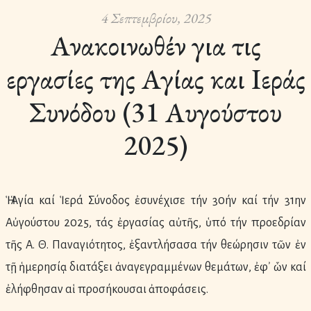
4 Σεπτεμβρίου, 2025
Ανακοινωθέν για τις
εργασίες της Αγίας και Ιεράς
Συνόδου (31 Αυγούστου
2025)
Ἡ Ἁγία καί Ἱερά Σύνοδος ἐσυνέχισε τήν 30ήν καί τήν 31ην
Αὐγούστου 2025, τάς ἐργασίας αὐτῆς, ὑπό τήν προεδρίαν
τῆς Α. Θ. Παναγιότητος, ἐξαντλήσασα τήν θεώρησιν τῶν ἐν
τῇ ἡμερησίᾳ διατάξει ἀναγεγραμμένων θεμάτων, ἐφ᾿ ὧν καί
ἐλήφθησαν αἱ προσήκουσαι ἀποφάσεις.