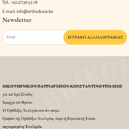
Τηλ.. +32.2/736.52.78
E-mail: info@orthodoxia.be
Newsletter
ἘΓΓΡΑΦῊ ἈΛΛΗΛΟΓΡΑΦΊΑΣ
ΟἸΚΟΥΜΕΝΙΚῸΝ ΠΑΤΡΙΑΡΧΕΙ͂ΟΝ ΚΩΝΣΤΑΝΤΙΝΟΥΠΌΛΕΩΣ
Ἁγία καὶ Ἱερὰ Σύνοδος
Ἱεραρχία τοῦ Θρόνου
Ἡ Ὀρθόδοξος Ἐκκλησία ἀνὰ τὸν κόσμο
Γραφεῖον τῆς Ὀρθοδόξου Ἐκκλησίας παρὰ τῇ Εὐρωπαϊκῇ Ἑνώσει
Ἀναγνωρισμένη Ἐκκλησία