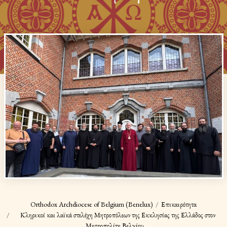
Orthodox Archdiocese of Belgium (Benelux)
Επικαιρότητα
Κληρικοί και λαϊκά στελέχη Μητροπόλεων της Εκκλησίας της Ελλάδος στον
Μητροπολίτη Βελγίου