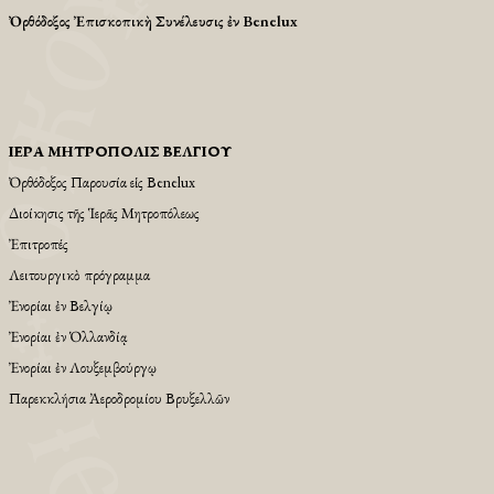
Ὀρθόδοξος Ἐπισκοπικὴ Συνέλευσις ἐν Benelux
ἹΕΡΆ ΜΗΤΡΌΠΟΛΙΣ ΒΕΛΓΊΟΥ
Ὀρθόδοξος Παρουσία εἱς Βenelux
Διοίκησις τῆς Ἱερᾶς Μητροπόλεως
Ἐπιτροπές
Λειτουργικὸ πρόγραμμα
Ἐνορίαι ἐν Βελγίῳ
Ἐνορίαι ἐν Ὁλλανδίᾳ
Ἐνορίαι ἐν Λουξεμβούργῳ
Παρεκκλήσια Ἀεροδρομίου Βρυξελλῶν