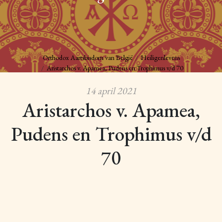
Orthodox Aartsbisdom van België
Heiligenlevens
Aristarchos v. Apamea, Pudens en Trophimus v/d 70
14 april 2021
Aristarchos v. Apamea,
Pudens en Trophimus v/d
70