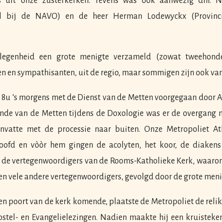
rs uit onze zusterkerken. Tevens was ook aanwezig dhr. N
al bij de NAVO) en de heer Herman Lodewyckx (Provinci
legenheid een grote menigte verzameld (zowat tweehonder
en en sympathisanten, uit de regio, maar sommigen zijn ook va
 8u ‘s morgens met de Dienst van de Metten voorgegaan door 
inde van de Metten tijdens de Doxologie was er de overgang 
anvatte met de processie naar buiten. Onze Metropoliet A
oofd en vòòr hem gingen de acolyten, het koor, de diakens
 de vertegenwoordigers van de Rooms-Katholieke Kerk, waarond
en vele andere vertegenwoordigers, gevolgd door de grote meni
en poort van de kerk komende, plaatste de Metropoliet de relik
stel- en Evangelielezingen. Nadien maakte hij een kruisteke