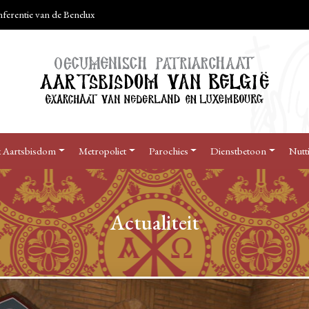
erentie van de Benelux
 Aartsbisdom
Metropoliet
Parochies
Dienstbetoon
Nutt
Actualiteit