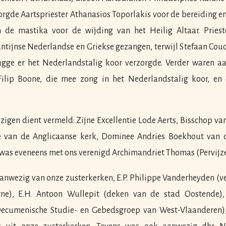
rgde Aartspriester Athanasios Toporlakis voor de bereiding en
 de mastika voor de wijding van het Heilig Altaar. Prieste
ntijnse Nederlandse en Griekse gezangen, terwijl Stefaan Cou
ugge er het Nederlandstalig koor verzorgde. Verder waren a
Filip Boone, die mee zong in het Nederlandstalig koor, en
igen dient vermeld: Zijne Excellentie Lode Aerts, Bisschop va
van de Anglicaanse kerk, Dominee Andries Boekhout van d
 was eveneens met ons verenigd Archimandriet Thomas (Pervijze
anwezig van onze zusterkerken, E.P. Philippe Vanderheyden (
ne), E.H. Antoon Wullepit (deken van de stad Oostende),
 Oecumenische Studie- en Gebedsgroep van West-Vlaanderen),