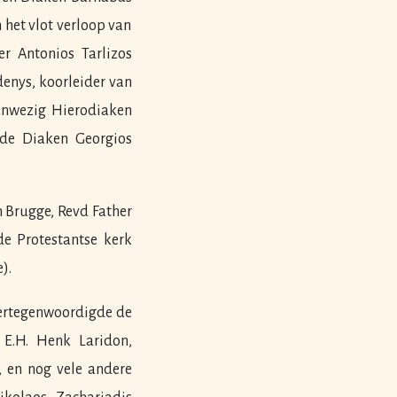
 het vlot verloop van
r Antonios Tarlizos
denys, koorleider van
anwezig Hierodiaken
 de Diaken Georgios
n Brugge, Revd Father
e Protestantse kerk
).
vertegenwoordigde de
 E.H. Henk Laridon,
 en nog vele andere