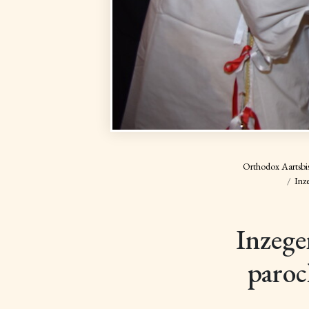
Orthodox Aartsbi
Inz
Inzege
paroc