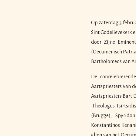
Op zaterdag 3 febru
Sint Godelievekerk e
door Zijne Eminen
(Oecumenisch Patriar
Bartholomeos van Ar
De concelebrerende
Aartspriesters van 
Aartspriesters Bart 
Theologos Tsirtsidi
(Brugge), Spyrido
Konstantinos Kenani
allen van het Oecum