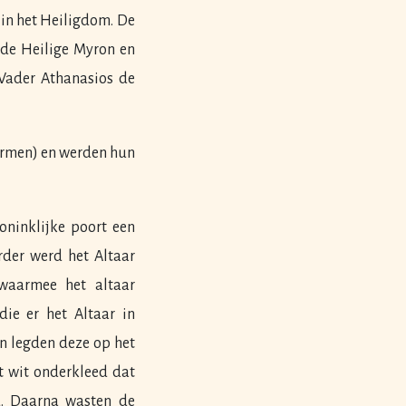
 in het Heiligdom. De
 de Heilige Myron en
 Vader Athanasios de
ermen) en werden hun
oninklijke poort een
rder werd het Altaar
waarmee het altaar
ie er het Altaar in
n legden deze op het
t wit onderkleed dat
d. Daarna wasten de