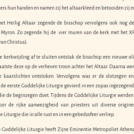
ers hun handen en namen zij het altaarkleed en betooiden zij er
et Heilig Altaar zegende de bisschop vervolgens ook nog d
e Myron. Zo zegende hij de vier muren van de kerk met het XP 
an Christus).
e kerkwijding af te sluiten ontstak de bisschop een nieuwe ol
aatste deze op de verheven troon achter het Altaar. Daarna w
 kaarslichten ontstoken. Vervolgens was er de slotzegen en
s de eerste Goddelijke Liturgie gevierd in een zopas ingezegend
die de beginzegen doet. Tijdens de Goddelijke Liturgie werden 
or de rijke aanwezigheid van priesters uit diverse origine
 Liturgie die in alle rust en in een gebedssfeer verliep.
e Goddelijke Liturgie heeft Zijne Eminentie Metropoliet Athen