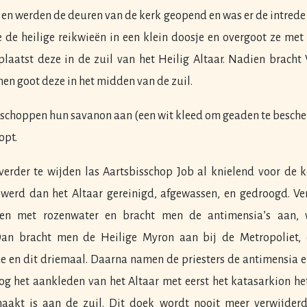
en werden de deuren van de kerk geopend en was er de intrede
e de heilige reikwieën in een klein doosje en overgoot ze met
plaatst deze in de zuil van het Heilig Altaar. Nadien bracht
n goot deze in het midden van de zuil.
schoppen hun savanon aan (een wit kleed om geaden te besch
pt.
 verder te wijden las Aartsbisschop Job al knielend voor de k
werd dan het Altaar gereinigd, afgewassen, en gedroogd. Ve
oten met rozenwater en bracht men de antimensia’s aan, 
an bracht men de Heilige Myron aan bij de Metropoliet, d
e en dit driemaal. Daarna namen de priesters de antimensia e
nog het aankleden van het Altaar met eerst het katasarkion he
maakt is aan de zuil. Dit doek wordt nooit meer verwijder