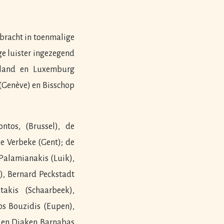
bracht in toenmalige
ge luister ingezegend
rland en Luxemburg
 (Genève) en Bisschop
ntos, (Brussel), de
e Verbeke (Gent); de
 Palamianakis (Luik),
), Bernard Peckstadt
akis (Schaarbeek),
os Bouzidis (Eupen),
s en Diaken Barnabas