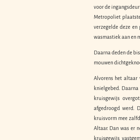
voor de ingangsdeur 
Metropoliet plaatst
verzegelde deze en 
wasmastiek aan en me
Daarna deden de bis
mouwen dichtgeknoo
Alvorens het altaar
knielgebed. Daarna 
kruisgewijs overg
afgedroogd werd. D
kruisvorm mee zalfd
Altaar. Dan was er 
kruisgewijs vastge