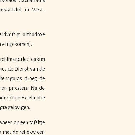
ikolaos Zachariadis
eraadslid in West-
dvijftig orthodoxe
n ver gekomen).
Archimandriet Ioakim
met de Dienst van de
thenagoras droeg de
 en priesters. Na de
er Zijne Excellentie
gte gelovigen.
wieën op een tafeltje
n met de reliekwieën