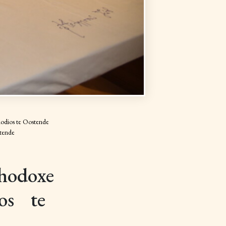
hodios te Oostende
ostende
thodoxe
ios te