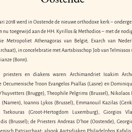
ari 2018 werd in Oostende de nieuwe orthodoxe kerk – onderge
n nu toegewijd aan de HH. Kyrillos & Methodios – met de nodi
tie Metropoliet Athenagoras van België, Exarch van Nede
chaat), in concelebratie met Aartsbisschop Job van Telmissos
ianze (Bonn).
 priesters en diakens waren: Archimandriet Ioakim Archo
de Oecumenische Troon Evangelos Psallas (Lasne) en Dominiqu
D’huyvetters (Brugge), Theophile Pelgrims (Brussel), Nikolaos
s (Namen), Ioannis Lykos (Brussel), Emmanouil Kazilas (Genk
n Tsekouras (Groot-Hertogdom Luxemburg), Giorgios Vlat
dis (Brussel); de Priesters Andreas D’hoe (Oostende), Georgi
enisch Patriarchaat; alsook Aartsdiaken Philadelphos Kafali